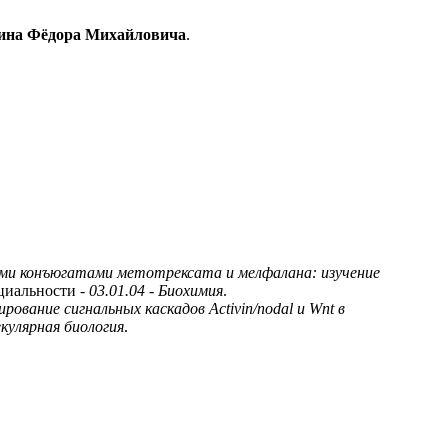
на Фёдора Михайловича
.
ми конъюгатами метотрексата и мелфалана: изучение
циальности -
03.01.04 - Биохимия
.
рование сигнальных каскадов Activin/nodal и Wnt в
екулярная биология
.