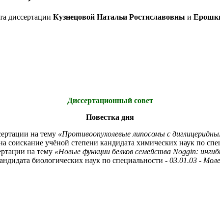
та диссертации
Кузнецовой Натальи Ростиславовны
и
Ерошки
Диссертационный совет
Повестка дня
ертации на тему
«Противоопухолевые липосомы с диглицеридны
на соискание учёной степени кандидата химических наук по спе
ртации на тему
«Новые функции белков семейства Noggin: ингиби
андидата биологических наук по специальности -
03.01.03 - Мол