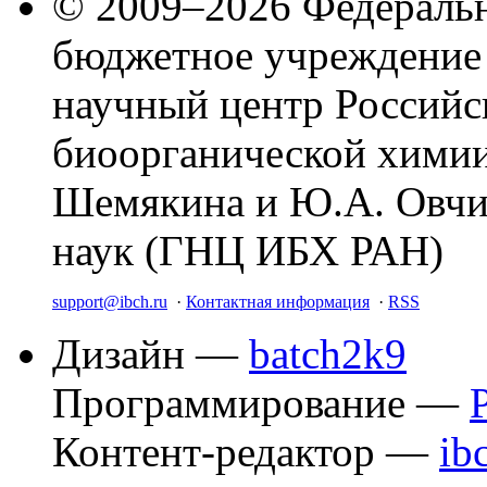
© 2009–2026 Федеральн
бюджетное учреждение
научный центр Российс
биоорганической химии
Шемякина и Ю.А. Овчи
наук (ГНЦ ИБХ РАН)
support@ibch.ru
·
Контактная информация
·
RSS
Дизайн —
batch2k9
Программирование —
Контент-редактор —
ib