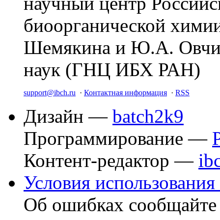
научный центр Российс
биоорганической химии
Шемякина и Ю.А. Овчи
наук (ГНЦ ИБХ РАН)
support@ibch.ru
·
Контактная информация
·
RSS
Дизайн —
batch2k9
Программирование —
Контент-редактор —
ib
Условия использования 
Об ошибках сообщайт