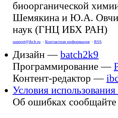
биоорганической химии
Шемякина и Ю.А. Овчи
наук (ГНЦ ИБХ РАН)
support@ibch.ru
·
Контактная информация
·
RSS
Дизайн —
batch2k9
Программирование —
Контент-редактор —
ib
Условия использования 
Об ошибках сообщайт