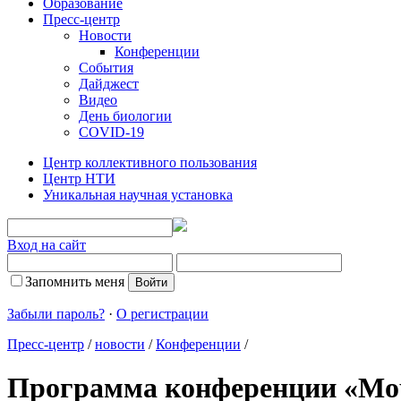
Образование
Пресс-центр
Новости
Конференции
События
Дайджест
Видео
День биологии
COVID-19
Центр коллективного пользования
Центр НТИ
Уникальная научная установка
Вход на сайт
Запомнить меня
Забыли пароль?
·
О регистрации
Пресс-центр
/
новости
/
Конференции
/
Программа конференции «Мор