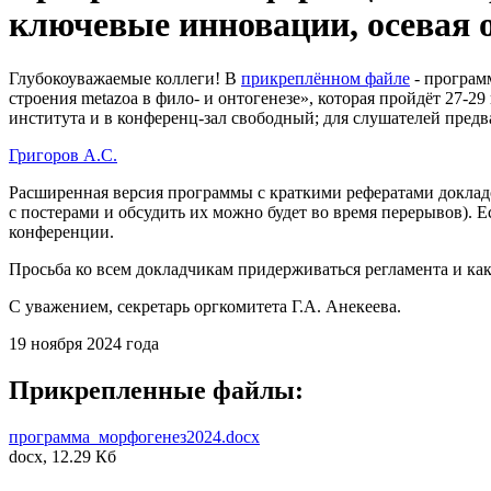
ключевые инновации, осевая о
Глубокоуважаемые коллеги! В
прикреплённом файле
- програм
строения metazoa в фило- и онтогенезе», которая пройдёт 27-2
института и в конференц-зал свободный; для слушателей предва
Григоров А.С.
Расширенная версия программы с краткими рефератами докладов
с постерами и обсудить их можно будет во время перерывов). 
конференции.
Просьба ко всем докладчикам придерживаться регламента и как
С уважением, секретарь оргкомитета Г.А. Анекеева.
19 ноября 2024 года
Прикрепленные файлы:
программа_морфогенез2024.docx
docx, 12.29 Кб