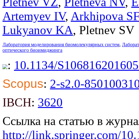
Pletnev VZ
,
Pletneva NV
,
E
Artemyev IV
,
Arkhipova SF
Lukyanov KA
,
Pletnev SV
Лаборатория моделирования биомолекулярных систем
,
Лаборат
оптического биоимиджинга
:
10.1134/S10681620160
Scopus
:
2-s2.0-85010031
IBCH
:
3620
Ссылка на статью в журна
http://link.springer.com/