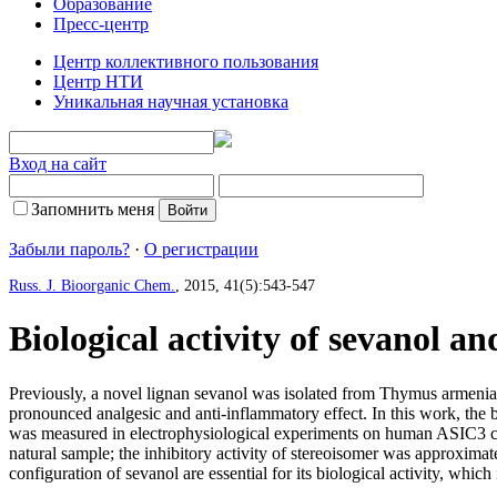
Образование
Пресс-центр
Центр коллективного пользования
Центр НТИ
Уникальная научная установка
Вход на сайт
Запомнить меня
Забыли пароль?
·
О регистрации
Russ. J. Bioorganic Chem.
, 2015, 41(5):543-547
Biological activity of sevanol an
Previously, a novel lignan sevanol was isolated from Thymus armeniacus
pronounced analgesic and anti-inflammatory effect. In this work, the b
was measured in electrophysiological experiments on human ASIC3 chan
natural sample; the inhibitory activity of stereoisomer was approximate
configuration of sevanol are essential for its biological activity, wh