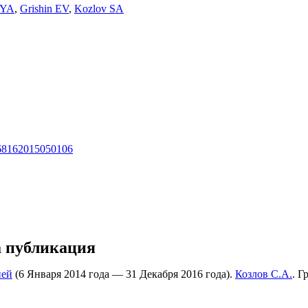
 YA
,
Grishin EV
,
Kozlov SA
1068162015050106
а публикация
ией
(6 Января 2014 года — 31 Декабря 2016 года).
Козлов С.А.
. Г