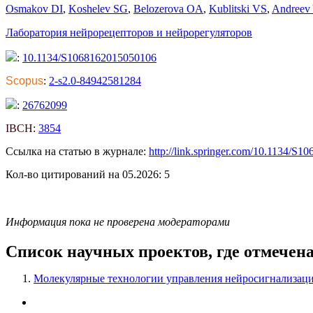
Osmakov DI
,
Koshelev SG
,
Belozerova OA
,
Kublitski VS
,
Andreev
Лаборатория нейрорецепторов и нейрорегуляторов
:
10.1134/S1068162015050106
Scopus
:
2-s2.0-84942581284
:
26762099
IBCH
:
3854
Ссылка на статью в журнале:
http://link.springer.com/10.1134/S
Кол-во цитирований на 05.2026: 5
Информация пока не проверена модераторами
Список научных проектов, где отмечен
Молекулярные технологии управления нейросигнализац