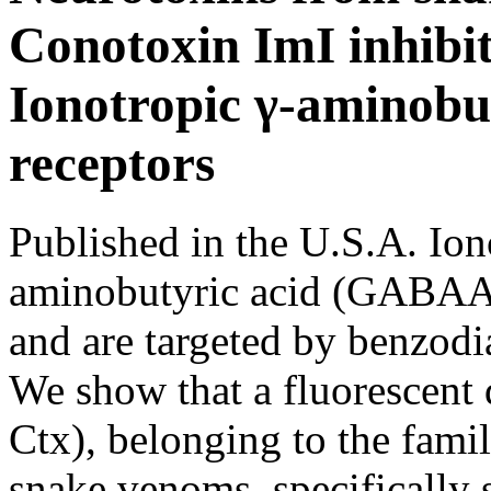
Conotoxin ImI inhibit
Ionotropic γ-aminobu
receptors
Published in the U.S.A. Iono
aminobutyric acid (GABAAR
and are targeted by benzodi
We show that a fluorescent 
Ctx), belonging to the famil
snake venoms, specifically 