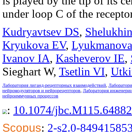
is played by the tip of its 
under loop C of the receptor
Kudryavtsev DS
,
Shelukhin
Kryukova EV
,
Lyukmanov
Ivanov IA
,
Kasheverov IE
,
Sieghart W
,
Tsetlin VI
,
Utk
Лаборатория лиганд-рецепторных взаимодействий
,
Лаборатори
нейромодуляторов и нейрорецепторов
,
Лаборатория инженерии
нейроиммунных процессов
:
10.1074/jbc.M115.6488
Scopus
:
2-s2.0-84941585