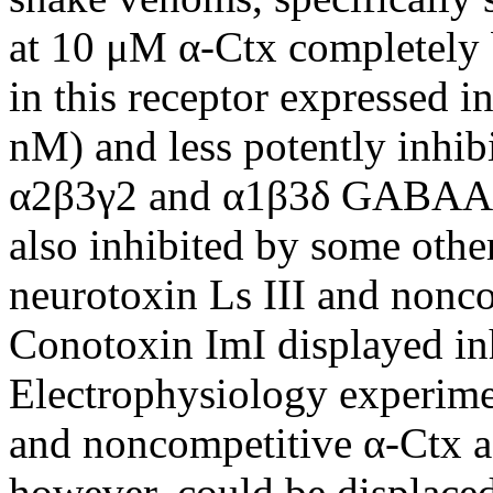
at 10 μM α-Ctx completely
in this receptor expressed
nM) and less potently inh
α2β3γ2 and α1β3δ GABAARs
also inhibited by some other
neurotoxin Ls III and nonc
Conotoxin ImI displayed inh
Electrophysiology experim
and noncompetitive α-Ctx ac
however, could be displace