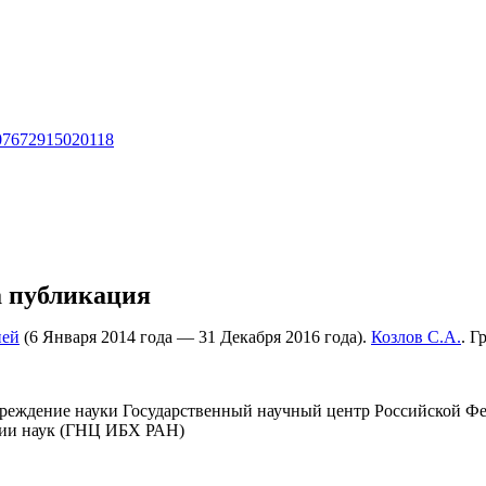
1607672915020118
а публикация
ией
(6 Января 2014 года — 31 Декабря 2016 года).
Козлов С.А.
. Г
чреждение науки Государственный научный центр Российской Ф
мии наук (ГНЦ ИБХ РАН)