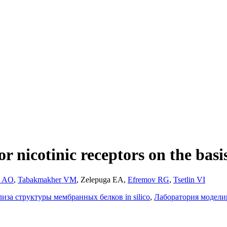
or nicotinic receptors on the bas
v AO
,
Tabakmakher VM
,
Zelepuga EA
,
Efremov RG
,
Tsetlin VI
иза структуры мембранных белков in silico
,
Лаборатория модели