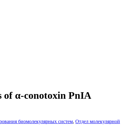
is of α-conotoxin PnIA
рования биомолекулярных систем
,
Отдел молекулярной