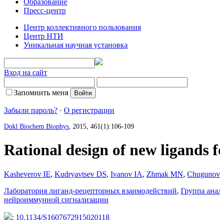
Образование
Пресс-центр
Центр коллективного пользования
Центр НТИ
Уникальная научная установка
Вход на сайт
Запомнить меня
Забыли пароль?
·
О регистрации
Dokl Biochem Biophys
, 2015, 461(1):106-109
Rational design of new ligands f
Kasheverov IE
,
Kudryavtsev DS
,
Ivanov IA
,
Zhmak MN
,
Chuguno
Лаборатория лиганд-рецепторных взаимодействий
,
Группа анал
нейроиммунной сигнализации
:
10.1134/S1607672915020118