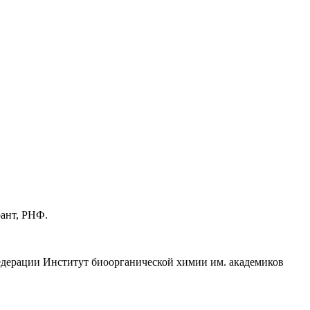
рант, РНФ.
едерации Институт биоорганической химии им. академиков