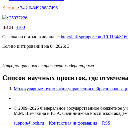
Scopus
:
2-s2.0-84928887496
:
25937226
IBCH
:
4100
Ссылка на статью в журнале:
http://link.springer.com/10.1134/S
Кол-во цитирований на 04.2026: 3
Информация пока не проверена модераторами
Список научных проектов, где отмечен
Молекулярные технологии управления нейросигнализац
© 2009–2026 Федеральное государственное бюджетное у
М.М. Шемякина и Ю.А. Овчинникова Российской акаде
support@ibch.ru
·
Контактная информация
·
RSS