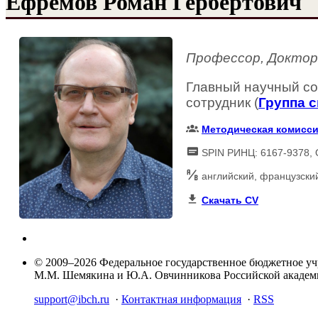
Ефремов Роман Гербертович
Профессор, Доктор
Главный научный со
сотрудник (
Группа 
Методическая комисс
SPIN РИНЦ: 6167-9378,
английский, французски
Скачать CV
© 2009–2026 Федеральное государственное бюджетное у
М.М. Шемякина и Ю.А. Овчинникова Российской акаде
support@ibch.ru
·
Контактная информация
·
RSS