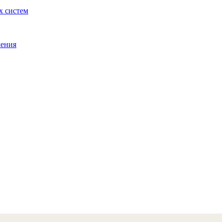
х систем
ления