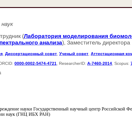
 наук
трудник (
Лаборатория моделирования биомол
спектрального анализа
), Заместитель директора 
ия
,
Диссертационный совет
,
Ученый совет
,
Аттестационная ко
 ORCID:
0000-0002-5474-4721
, ResearcherID:
A-7460-2014
, Scopus:
й
чреждение науки Государственный научный центр Российской Ф
мии наук (ГНЦ ИБХ РАН)