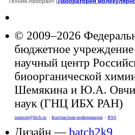
Техник-лаборант (
Лаборатория молекулярн
© 2009–2026 Федеральн
бюджетное учреждение
научный центр Российс
биоорганической химии
Шемякина и Ю.А. Овчи
наук (ГНЦ ИБХ РАН)
support@ibch.ru
·
Контактная информация
·
RSS
Дизайн —
batch2k9