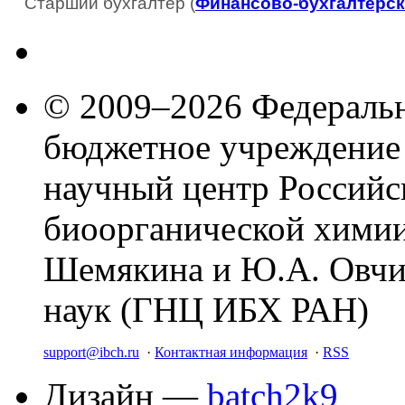
Старший бухгалтер (
Финансово-бухгалтерск
© 2009–2026 Федеральн
бюджетное учреждение
научный центр Российс
биоорганической химии
Шемякина и Ю.А. Овчи
наук (ГНЦ ИБХ РАН)
support@ibch.ru
·
Контактная информация
·
RSS
Дизайн —
batch2k9