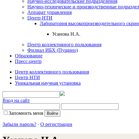
Научно-исследовательские подразделения
Научно-технические и производственные подразде
Аппарат управления
Центр НТИ
Лаборатория высокопроизводительного скрин
Усанова Н.А.
Центр коллективного пользования
Филиал ИБХ (Пущино)
Образование
Пресс-центр
Центр коллективного пользования
Центр НТИ
Уникальная научная установка
Вход на сайт
Запомнить меня
Забыли пароль?
·
О регистрации