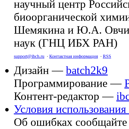
научный центр Российс
биоорганической химии
Шемякина и Ю.А. Овчи
наук (ГНЦ ИБХ РАН)
support@ibch.ru
·
Контактная информация
·
RSS
Дизайн —
batch2k9
Программирование —
Контент-редактор —
ib
Условия использования 
Об ошибках сообщайт