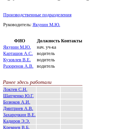
Производственные подразделения
Руководитель:
Якунин М.Ю.
ФИО
Должность
Контакты
Якунин М.Ю.
нач. уч-ка
Карташов А.С.
водитель
Кузовлев В.Е.
водитель
Разоренов А.В.
водитель
Ранее здесь работали
Локтев С.Н.
Шапченко Ю.Г.
Бозюков А.И.
Дмитриев А.В.
Захарочкин В.Е.
Кадиров Э.Э.
Кремнев В.Б.