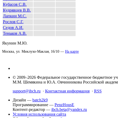
Кубасов С.В.
Кудрявцев В.В.
Лапкин М.С.
Рослов С.Г.
Седов А.И.
Теньков А.В.
Якунин М.Ю.
Москва, ул. Миклухо-Маклая, 16/10 —
На карте
© 2009–2026 Федеральное государственное бюджетное у
М.М. Шемякина и Ю.А. Овчинникова Российской акаде
support@ibch.ru
·
Контактная информация
·
RSS
Дизайн —
batch2k9
Программирование —
PenzHousE
Контент-редактор —
ibch.beta@yandex.ru
Условия использования сайта