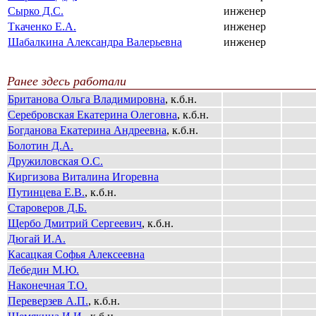
Сырко Д.С.
инженер
Ткаченко Е.А.
инженер
Шабалкина Александра Валерьевна
инженер
Ранее здесь работали
Британова Ольга Владимировна
, к.б.н.
Серебровская Екатерина Олеговна
, к.б.н.
Богданова Екатерина Андреевна
, к.б.н.
Болотин Д.А.
Дружиловская О.С.
Киргизова Виталина Игоревна
Путинцева Е.В.
, к.б.н.
Староверов Д.Б.
Щербо Дмитрий Сергеевич
, к.б.н.
Дюгай И.А.
Касацкая Софья Алексеевна
Лебедин М.Ю.
Наконечная Т.О.
Переверзев А.П.
, к.б.н.