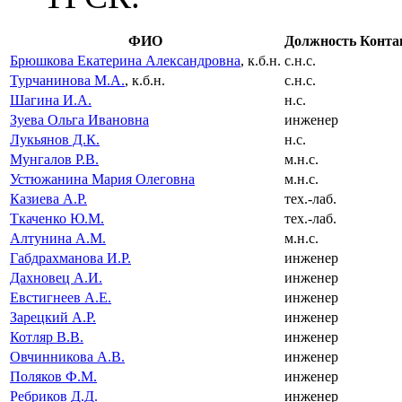
ФИО
Должность
Конта
Брюшкова Екатерина Александровна
, к.б.н.
с.н.с.
Турчанинова М.А.
, к.б.н.
с.н.с.
Шагина И.А.
н.с.
Зуева Ольга Ивановна
инженер
Лукьянов Д.К.
н.с.
Мунгалов Р.В.
м.н.с.
Устюжанина Мария Олеговна
м.н.с.
Казиева А.Р.
тех.-лаб.
Ткаченко Ю.М.
тех.-лаб.
Алтунина А.М.
м.н.с.
Габдрахманова И.Р.
инженер
Дахновец А.И.
инженер
Евстигнеев А.Е.
инженер
Зарецкий А.Р.
инженер
Котляр В.В.
инженер
Овчинникова А.В.
инженер
Поляков Ф.М.
инженер
Ребриков Д.Д.
инженер