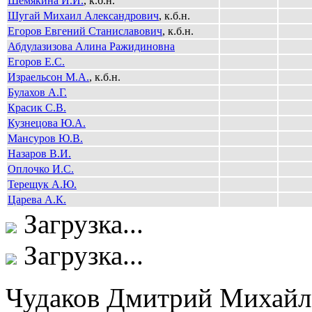
Шемякина И.И.
, к.б.н.
Шугай Михаил Александрович
, к.б.н.
Егоров Евгений Станиславович
, к.б.н.
Абдулазизова Алина Ражидиновна
Егоров Е.С.
Израельсон М.А.
, к.б.н.
Булахов А.Г.
Красик С.В.
Кузнецова Ю.А.
Мансуров Ю.В.
Назаров В.И.
Оплочко И.С.
Терещук А.Ю.
Царева А.К.
Загрузка...
Загрузка...
Чудаков Дмитрий Михайл