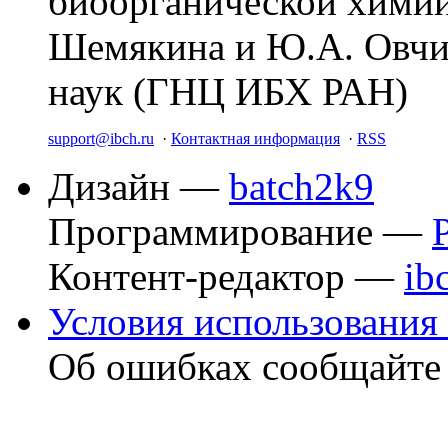
биоорганической химии
Шемякина и Ю.А. Овчи
наук (ГНЦ ИБХ РАН)
support@ibch.ru
·
Контактная информация
·
RSS
Дизайн —
batch2k9
Программирование —
Контент-редактор —
ib
Условия использования 
Об ошибках сообщайт