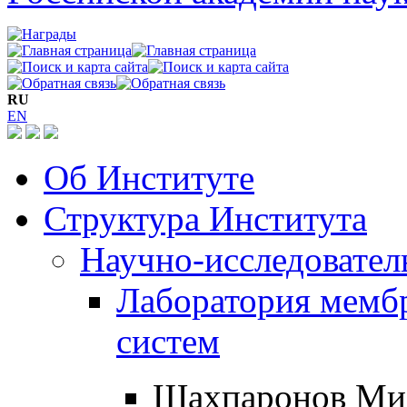
RU
EN
Об Институте
Структура Института
Научно-исследовател
Лаборатория мемб
систем
Шахпаронов Ми