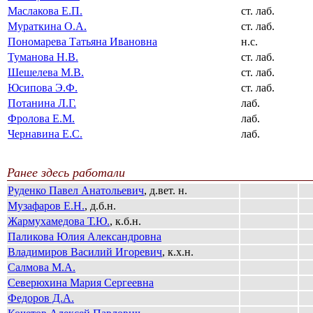
Маслакова Е.П.
ст. лаб.
Мураткина О.А.
ст. лаб.
Пономарева Татьяна Ивановна
н.с.
Туманова Н.В.
ст. лаб.
Шешелева М.В.
ст. лаб.
Юсипова Э.Ф.
ст. лаб.
Потанина Л.Г.
лаб.
Фролова Е.М.
лаб.
Чернавина Е.С.
лаб.
Ранее здесь работали
Руденко Павел Анатольевич
, д.вет. н.
Музафаров Е.Н.
, д.б.н.
Жармухамедова Т.Ю.
, к.б.н.
Паликова Юлия Александровна
Владимиров Василий Игоревич
, к.х.н.
Салмова М.А.
Северюхина Мария Сергеевна
Федоров Д.А.