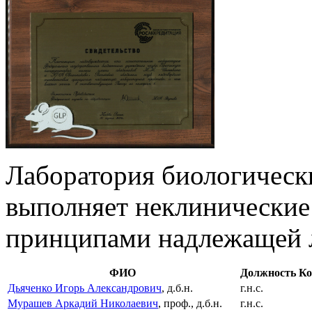
Лаборатория биологичес
выполняет неклинические 
принципами надлежащей 
ФИО
Должность
Ко
Дьяченко Игорь Александрович
, д.б.н.
г.н.с.
Мурашев Аркадий Николаевич
, проф., д.б.н.
г.н.с.