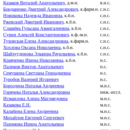
Казаков Виталий Анатольевич
, д.м.н.
в.н.с.
Бондаренко Дмитрий Александрович
, к.фарм.н.
с.н.с.
Новикова Надежда Ивановна
, к.б.н.
с.н.с.
Ржевский Дмитрий Иванович
, к.б.н.
с.н.с.
Слащёва Гульсара Амангалиевна
, к.б.н.
с.н.с.
Сурин Алексей Константинович
, к.ф.-м.н.
с.н.с.
Туховская Елена Александровна
, к.фарм.н.
с.н.с.
Хохлова Оксана Николаевна
, к.б.н.
с.н.с.
Шайхутдинова Эльвира Рауильевна
, к.б.н.
с.н.с.
Кравченко Ирина Николаевна
, к.б.н.
н.с.
Паликов Виктор Анатольевич
н.с.
Семушина Светлана Геннадиевна
н.с.
Туробов Валерий Игоревич
н.с.
Бороздина Наталья Андреевна
м.н.с.
Горячева Наталья Александровна
инж.-иссл.
Исмаилова Алина Магомедовна
м.н.с.
Казакова Е.Н.
м.н.с.
Калабина Елена Андреевна
м.н.с.
Михайлов Евгений Сергеевич
м.н.с.
Пахомова Ирина Анатольевна
м.н.с.