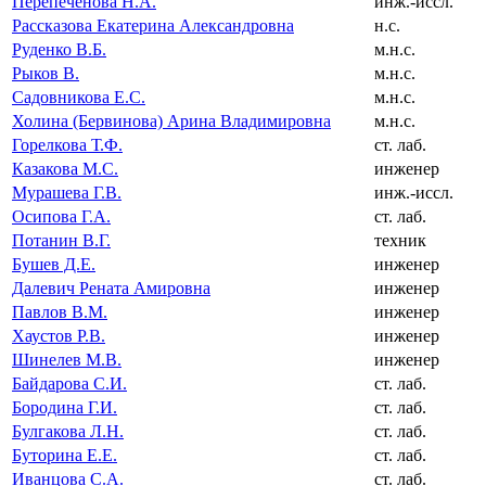
Перепеченова Н.А.
инж.-иссл.
Рассказова Екатерина Александровна
н.с.
Руденко В.Б.
м.н.с.
Рыков В.
м.н.с.
Садовникова Е.С.
м.н.с.
Холина (Бервинова) Арина Владимировна
м.н.с.
Горелкова Т.Ф.
ст. лаб.
Казакова М.С.
инженер
Мурашева Г.В.
инж.-иссл.
Осипова Г.А.
ст. лаб.
Потанин В.Г.
техник
Бушев Д.Е.
инженер
Далевич Рената Амировна
инженер
Павлов В.М.
инженер
Хаустов Р.В.
инженер
Шинелев М.В.
инженер
Байдарова С.И.
ст. лаб.
Бородина Г.И.
ст. лаб.
Булгакова Л.Н.
ст. лаб.
Буторина Е.Е.
ст. лаб.
Иванцова С.А.
ст. лаб.