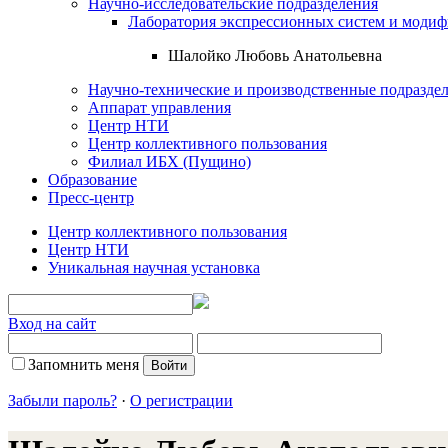
Научно-исследовательские подразделения
Лаборатория экспрессионных систем и модиф
Шалойко Любовь Анатольевна
Научно-технические и производственные подразде
Аппарат управления
Центр НТИ
Центр коллективного пользования
Филиал ИБХ (Пущино)
Образование
Пресс-центр
Центр коллективного пользования
Центр НТИ
Уникальная научная установка
Вход на сайт
Запомнить меня
Забыли пароль?
·
О регистрации