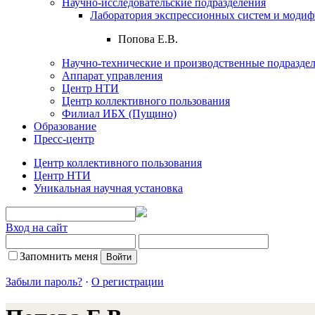
Научно-исследовательские подразделения
Лаборатория экспрессионных систем и модиф
Попова Е.В.
Научно-технические и производственные подразде
Аппарат управления
Центр НТИ
Центр коллективного пользования
Филиал ИБХ (Пущино)
Образование
Пресс-центр
Центр коллективного пользования
Центр НТИ
Уникальная научная установка
Вход на сайт
Запомнить меня
Забыли пароль?
·
О регистрации