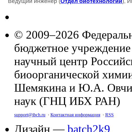
Ведущий инженер (
Отдел биотехнологии
), 
© 2009–2026 Федеральн
бюджетное учреждение
научный центр Российс
биоорганической химии
Шемякина и Ю.А. Овчи
наук (ГНЦ ИБХ РАН)
support@ibch.ru
·
Контактная информация
·
RSS
Дизайн —
batch2k9