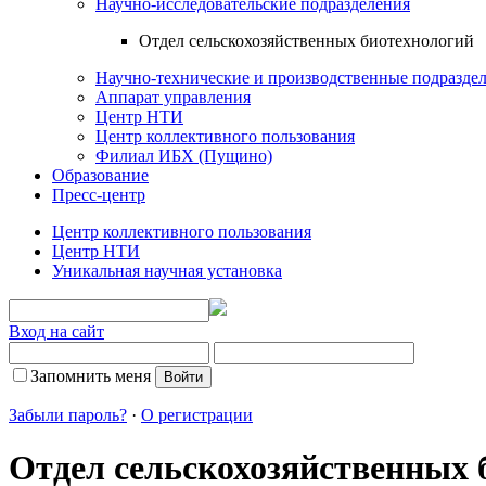
Научно-исследовательские подразделения
Отдел сельскохозяйственных биотехнологий
Научно-технические и производственные подразде
Аппарат управления
Центр НТИ
Центр коллективного пользования
Филиал ИБХ (Пущино)
Образование
Пресс-центр
Центр коллективного пользования
Центр НТИ
Уникальная научная установка
Вход на сайт
Запомнить меня
Забыли пароль?
·
О регистрации
Отдел сельскохозяйственных 