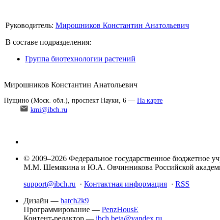
Руководитель:
Мирошников Константин Анатольевич
В составе подразделения:
Группа биотехнологии растений
Мирошников Константин Анатольевич
Пущино (Моск. обл.), проспект Науки, 6 —
На карте
kmi@ibch.ru
© 2009–2026 Федеральное государственное бюджетное у
М.М. Шемякина и Ю.А. Овчинникова Российской акаде
support@ibch.ru
·
Контактная информация
·
RSS
Дизайн —
batch2k9
Программирование —
PenzHousE
Контент-редактор —
ibch.beta@yandex.ru