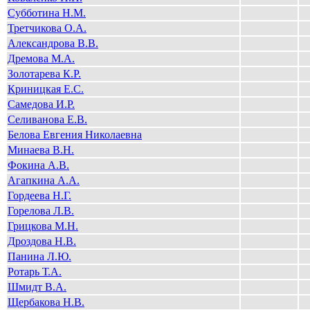
Субботина Н.М.
Третчикова О.А.
Александрова В.В.
Дремова М.А.
Золотарева К.Р.
Криницкая Е.С.
Самедова И.Р.
Селиванова Е.В.
Белова Евгения Николаевна
Минаева В.Н.
Фокина А.В.
Агапкина А.А.
Гордеева Н.Г.
Горелова Л.В.
Грицкова М.Н.
Дроздова Н.В.
Панина Л.Ю.
Ротарь Т.А.
Шмидт В.А.
Щербакова Н.В.