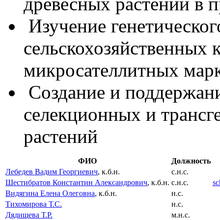
древесных растений в
Изучение генетическог
сельскохозяйственных 
микросателлитных мар
Создание и поддержание
селекционных и трансг
растений
ФИО
Должность
Лебедев Вадим Георгиевич
, к.б.н.
с.н.с.
Шестибратов Константин Александрович
, к.б.н.
с.н.с.
sc
Видягина Елена Олеговна
, к.б.н.
н.с.
Тихомирова Т.С.
н.с.
Дядищева Т.Р.
м.н.с.