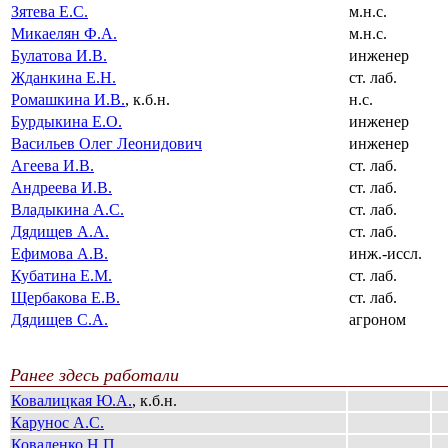
Зятева Е.С.
м.н.с.
Микаелян Ф.А.
м.н.с.
Булатова И.В.
инженер
Жданкина Е.Н.
ст. лаб.
Ромашкина И.В.
, к.б.н.
н.с.
Бурдыкина Е.О.
инженер
Васильев Олег Леонидович
инженер
Агеева И.В.
ст. лаб.
Андреева И.В.
ст. лаб.
Владыкина А.С.
ст. лаб.
Дядищев А.А.
ст. лаб.
Ефимова А.В.
инж.-иссл.
Кубатина Е.М.
ст. лаб.
Щербакова Е.В.
ст. лаб.
Дядищев С.А.
агроном
Ранее здесь работали
Ковалицкая Ю.А.
, к.б.н.
Карунос А.С.
Коваленко Н.П.