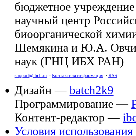
бюджетное учреждение
научный центр Российс
биоорганической химии
Шемякина и Ю.А. Овчи
наук (ГНЦ ИБХ РАН)
support@ibch.ru
·
Контактная информация
·
RSS
Дизайн —
batch2k9
Программирование —
Контент-редактор —
ib
Условия использования 