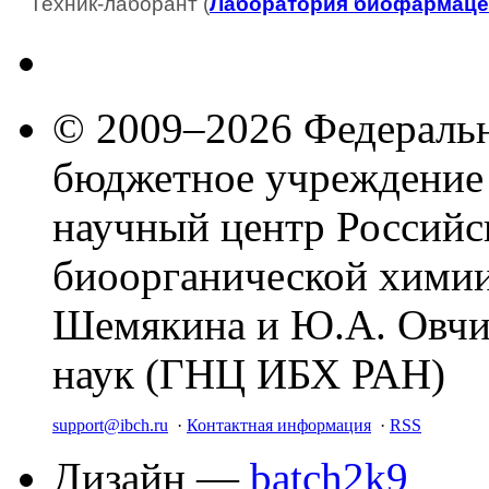
Техник-лаборант (
Лаборатория биофармаце
© 2009–2026 Федеральн
бюджетное учреждение
научный центр Российс
биоорганической химии
Шемякина и Ю.А. Овчи
наук (ГНЦ ИБХ РАН)
support@ibch.ru
·
Контактная информация
·
RSS
Дизайн —
batch2k9