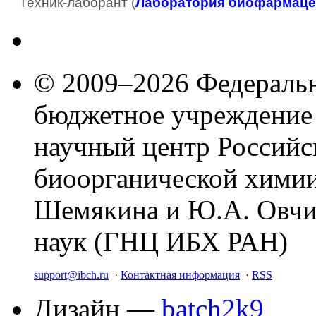
Техник-лаборант (
Лаборатория биофармаце
© 2009–2026 Федеральн
бюджетное учреждение
научный центр Российс
биоорганической химии
Шемякина и Ю.А. Овчи
наук (ГНЦ ИБХ РАН)
support@ibch.ru
·
Контактная информация
·
RSS
Дизайн —
batch2k9