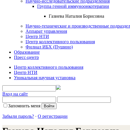
Научно-исследовательские подразделения
Группа генной иммуноонкотерапии
Газиева Наталия Борисовна
Научно-технические и производственные подразде
Аппарат управления
Центр НТИ
Центр коллективного пользования
Филиал ИБХ (Пущино)
Образование
Пресс-центр
Центр коллективного пользования
Центр НТИ
Уникальная научная установка
Вход на сайт
Запомнить меня
Забыли пароль?
·
О регистрации