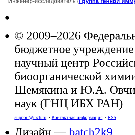
Инженер-исследователь (
Группа генной имм
© 2009–2026 Федеральн
бюджетное учреждение
научный центр Российс
биоорганической химии
Шемякина и Ю.А. Овчи
наук (ГНЦ ИБХ РАН)
support@ibch.ru
·
Контактная информация
·
RSS
Дизайн —
batch2k9