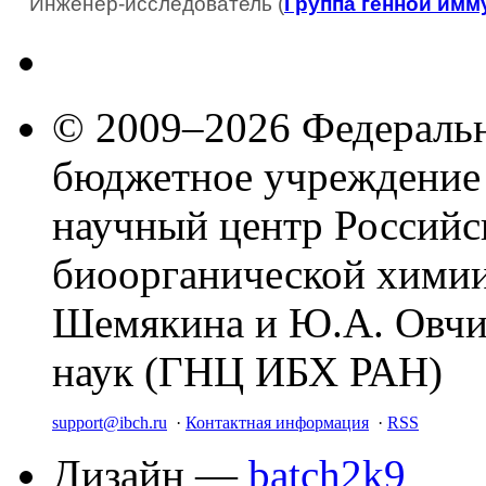
Инженер-исследователь (
Группа генной имм
© 2009–2026 Федеральн
бюджетное учреждение
научный центр Российс
биоорганической химии
Шемякина и Ю.А. Овчи
наук (ГНЦ ИБХ РАН)
support@ibch.ru
·
Контактная информация
·
RSS
Дизайн —
batch2k9