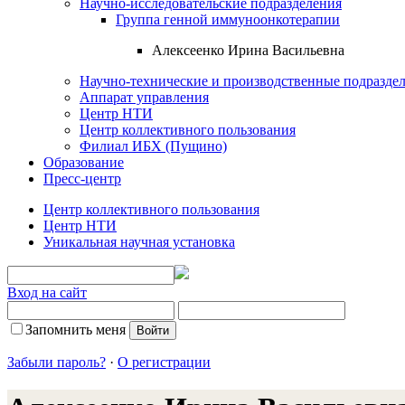
Научно-исследовательские подразделения
Группа генной иммуноонкотерапии
Алексеенко Ирина Васильевна
Научно-технические и производственные подразде
Аппарат управления
Центр НТИ
Центр коллективного пользования
Филиал ИБХ (Пущино)
Образование
Пресс-центр
Центр коллективного пользования
Центр НТИ
Уникальная научная установка
Вход на сайт
Запомнить меня
Забыли пароль?
·
О регистрации