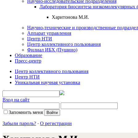
Научно-исследовательские подразделения
Лаборатория биосинтеза низкомолекулярных 
Харитонова М.И.
Научно-технические и производственные подразде
Аппарат управления
Центр НТИ
Центр коллективного пользования
Филиал ИБХ (Пущино)
Образование
Пресс-центр
Центр коллективного пользования
Центр НТИ
Уникальная научная установка
Вход на сайт
Запомнить меня
Забыли пароль?
·
О регистрации