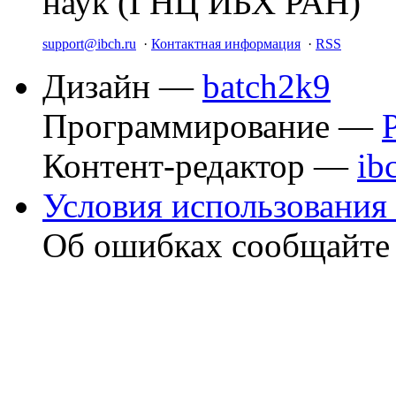
наук (ГНЦ ИБХ РАН)
support@ibch.ru
·
Контактная информация
·
RSS
Дизайн —
batch2k9
Программирование —
Контент-редактор —
ib
Условия использования 
Об ошибках сообщайт