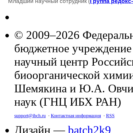
Младший научный сотрудник (
Группа редокс
© 2009–2026 Федеральн
бюджетное учреждение
научный центр Российс
биоорганической химии
Шемякина и Ю.А. Овчи
наук (ГНЦ ИБХ РАН)
support@ibch.ru
·
Контактная информация
·
RSS
Дизайн —
batch2k9