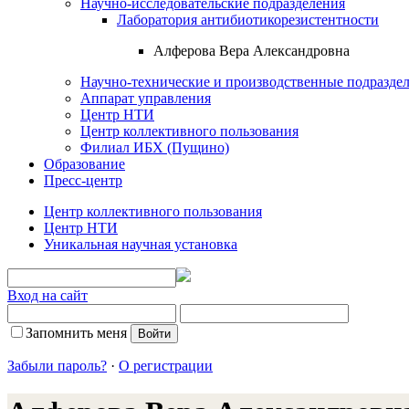
Научно-исследовательские подразделения
Лаборатория антибиотикорезистентности
Алферова Вера Александровна
Научно-технические и производственные подразде
Аппарат управления
Центр НТИ
Центр коллективного пользования
Филиал ИБХ (Пущино)
Образование
Пресс-центр
Центр коллективного пользования
Центр НТИ
Уникальная научная установка
Вход на сайт
Запомнить меня
Забыли пароль?
·
О регистрации