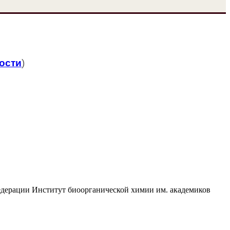
ости
)
едерации Институт биоорганической химии им. академиков