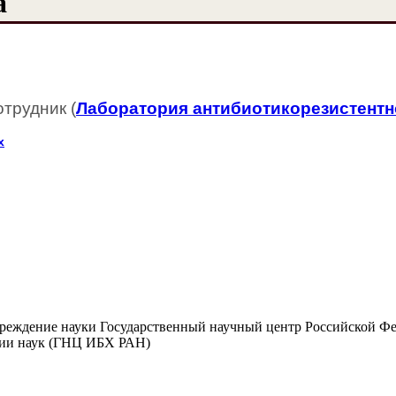
а
трудник (
Лаборатория антибиотикорезистентн
х
чреждение науки Государственный научный центр Российской Ф
мии наук (ГНЦ ИБХ РАН)