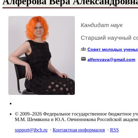
Алферова Вера Александровн
Кандидат наук
Старший научный со
Совет молодых учены
alferovava@gmail.com
© 2009–2026 Федеральное государственное бюджетное у
М.М. Шемякина и Ю.А. Овчинникова Российской акаде
support@ibch.ru
·
Контактная информация
·
RSS