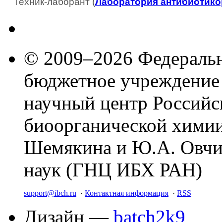
Техник-лаборант (
Лаборатория антибиотико
© 2009–2026 Федеральн
бюджетное учреждение
научный центр Российс
биоорганической химии
Шемякина и Ю.А. Овчи
наук (ГНЦ ИБХ РАН)
support@ibch.ru
·
Контактная информация
·
RSS
Дизайн —
batch2k9