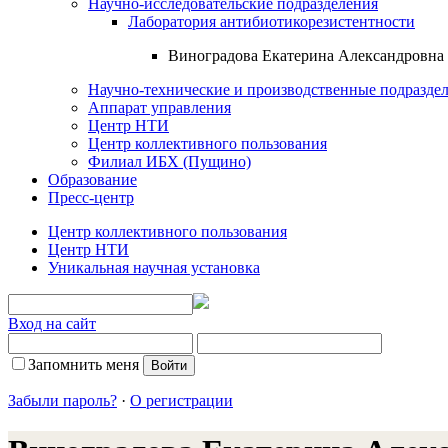
Научно-исследовательские подразделения
Лаборатория антибиотикорезистентности
Виноградова Екатерина Александровна
Научно-технические и производственные подразде
Аппарат управления
Центр НТИ
Центр коллективного пользования
Филиал ИБХ (Пущино)
Образование
Пресс-центр
Центр коллективного пользования
Центр НТИ
Уникальная научная установка
Вход на сайт
Запомнить меня
Забыли пароль?
·
О регистрации