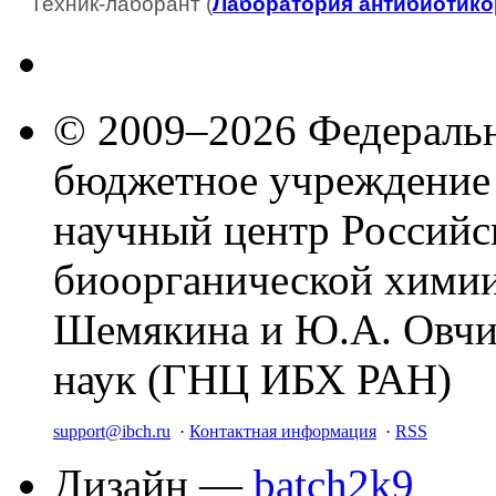
Техник-лаборант (
Лаборатория антибиотико
© 2009–2026 Федеральн
бюджетное учреждение
научный центр Российс
биоорганической химии
Шемякина и Ю.А. Овчи
наук (ГНЦ ИБХ РАН)
support@ibch.ru
·
Контактная информация
·
RSS
Дизайн —
batch2k9