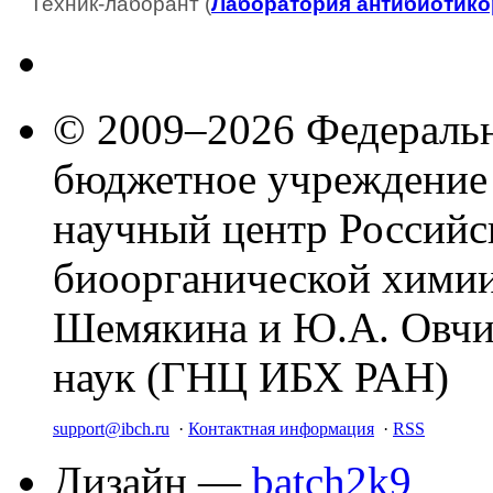
Техник-лаборант (
Лаборатория антибиотико
© 2009–2026 Федеральн
бюджетное учреждение
научный центр Российс
биоорганической химии
Шемякина и Ю.А. Овчи
наук (ГНЦ ИБХ РАН)
support@ibch.ru
·
Контактная информация
·
RSS
Дизайн —
batch2k9