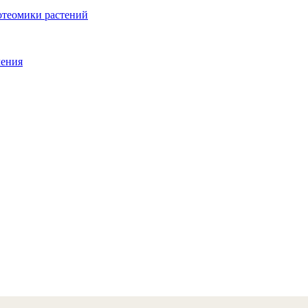
отеомики растений
ления