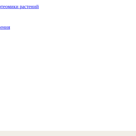
отеомики растений
ления