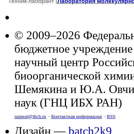
Техник-лаборант (
Лаборатория молекулярно
© 2009–2026 Федеральн
бюджетное учреждение
научный центр Российс
биоорганической химии
Шемякина и Ю.А. Овчи
наук (ГНЦ ИБХ РАН)
support@ibch.ru
·
Контактная информация
·
RSS
Дизайн —
batch2k9