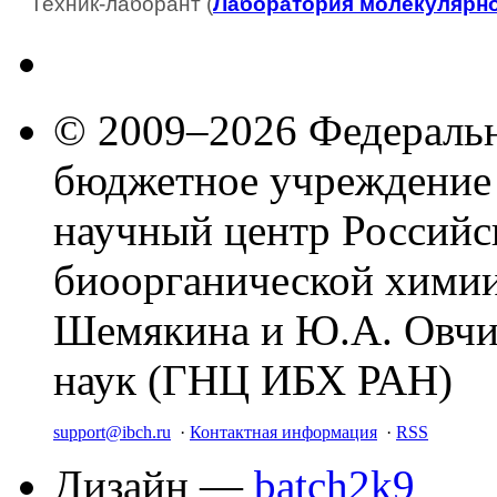
Техник-лаборант (
Лаборатория молекулярно
© 2009–2026 Федеральн
бюджетное учреждение
научный центр Российс
биоорганической химии
Шемякина и Ю.А. Овчи
наук (ГНЦ ИБХ РАН)
support@ibch.ru
·
Контактная информация
·
RSS
Дизайн —
batch2k9