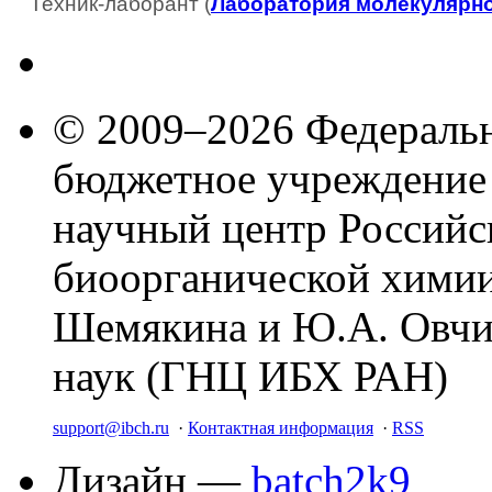
Техник-лаборант (
Лаборатория молекулярно
© 2009–2026 Федеральн
бюджетное учреждение
научный центр Российс
биоорганической химии
Шемякина и Ю.А. Овчи
наук (ГНЦ ИБХ РАН)
support@ibch.ru
·
Контактная информация
·
RSS
Дизайн —
batch2k9