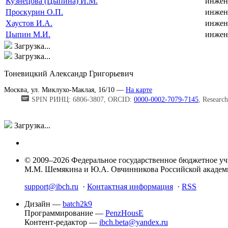
Кузнецова (Цыпина) И.М.
инжен
Проскурин О.П.
инжен
Хаустов И.А.
инжен
Цыпин М.И.
инжен
Загрузка...
Загрузка...
Тоневицкий Александр Григорьевич
Москва, ул. Миклухо-Маклая, 16/10 —
На карте
SPIN РИНЦ: 6806-3807, ORCID:
0000-0002-7079-7145
, Researc
Загрузка...
© 2009–2026 Федеральное государственное бюджетное у
М.М. Шемякина и Ю.А. Овчинникова Российской акаде
support@ibch.ru
·
Контактная информация
·
RSS
Дизайн —
batch2k9
Программирование —
PenzHousE
Контент-редактор —
ibch.beta@yandex.ru