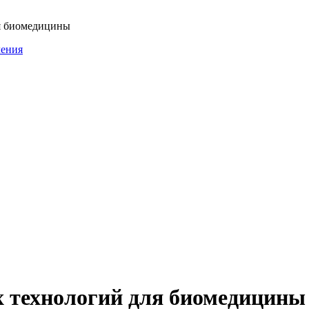
я биомедицины
ления
 технологий для биомедицины