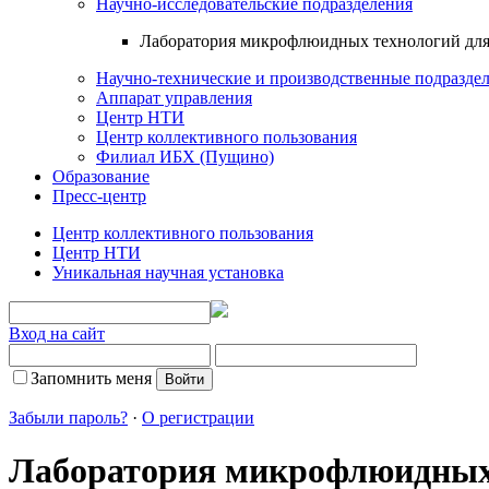
Научно-исследовательские подразделения
Лаборатория микрофлюидных технологий дл
Научно-технические и производственные подразде
Аппарат управления
Центр НТИ
Центр коллективного пользования
Филиал ИБХ (Пущино)
Образование
Пресс-центр
Центр коллективного пользования
Центр НТИ
Уникальная научная установка
Вход на сайт
Запомнить меня
Забыли пароль?
·
О регистрации
Лаборатория микрофлюидных