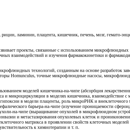
рицин, ламинин, плацента, кишечник, печень, мозг, гемато-энце
вивает проекты, связанные с использованием микрофлюидных м
точных взаимодействий и изучения фармакокинетики и фармакод
рофлюидных технологий, созданным на основе разработок заведу
кторы Homunculus, точные микрофлюидные насосы, микрофлюид
ьзованием моделей кишечника-на-чипе (абсорбция лекарственны
са и микроциркуляции в моделях кишечника, взаимодействие с 
 гипоксии в модели плаценты, роль микроРНК и внеклеточного 
цефалического барьера-на-чипе (изучение проницаемости сферои
пухоли-на-чипе (выращивание опухолей в микрофлюидном устрой
 инвазии и метастазирования опухолевых клеток и проникновен
еклеточного матрикса в проявлении свойств клеточных моделей 
ствительность к химиотерапии и т. п.