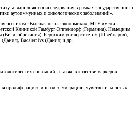
ститута выполняются исследования в рамках Государственного
тики аутоиммунных и онкологических заболеваний».
ниверситетом «Высшая школа экономики», МГУ имени
тетской Клиникой Гамбург-Эппендорф (Германия), Немецким
ом (Великобритания), Бернским университетом (Швейцария),
ния), Bacalert Ivs (Дания) и др.
тологических состояний, а также в качестве маркеров
чая пролиферацию, инвазию, миграцию, чувствительность к