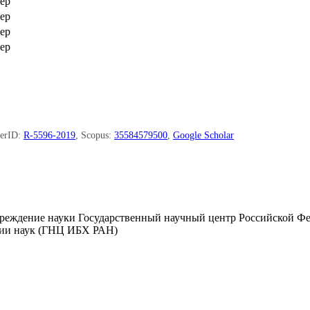
ер
ер
ер
ер
herID:
R-5596-2019
, Scopus:
35584579500
,
Google Scholar
чреждение науки Государственный научный центр Российской Ф
мии наук (ГНЦ ИБХ РАН)