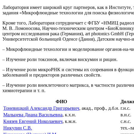
Лаборатория имеет широкий круг партнеров, как в Институте, 
задания «Микрофлюидные технологии для поиска физиологичес
Кроме того, Лаборатория сотрудничает с ФГБУ «НМИЦ радио
М. В. Ломоносова, Научно-техническим центром «БиоКлинику
центром исследования рака (Германия), art photonics GmbH (Г
Университетской больницей Оденсе (Дания), Датским научно-ис
– Микрофлюидные технологии и моделирование органов-на-чи
– Изучение роли токсинов, включая вискумин и рицин.
– Изучение роли микроРНК и системы их созревания в функцио
заболеваний и предикторов различных свойств.
– Изучение роли внеклеточного матрикса, в частности различ
химиотерапии и т. п.
ФИО
Должн
Тоневицкий Александр Григорьевич
, акад., проф., д.б.н.
г.н.с.
Мальцева Диана Васильевна
, к.х.н.
в.н.с.
Князев Евгений Николаевич
, к.м.н.
с.н.с.
Никулин С.В.
тех.-л