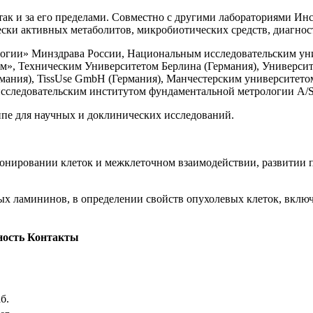
так и за его пределами. Совместно с другими лабораториями Ин
ки активных метаболитов, микробиотических средств, диагнос
логии» Минздрава России, Национальным исследовательским у
м», Техническим Университетом Берлина (Германия), Универси
ермания), TissUse GmbH (Германия), Манчестерским университет
следовательским институтом фундаментальной метрологии A/S (Да
пе для научных и доклинических исследований.
нировании клеток и межклеточном взаимодействии, развитии па
ных ламининов, в определении свойств опухолевых клеток, вклю
ость
Контакты
аб.