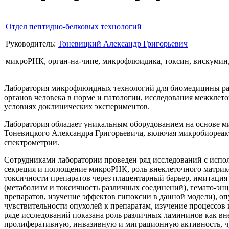
Отдел пептидно-белковых технологий
Руководитель:
Тоневицкий Александр Григорьевич
микроРНК, орган-на-чипе, микрофлюидика, токсин, вискумин, 
Лаборатория микрофлюидных технологий для биомедицины раз
органов человека в норме и патологии, исследования межкле
условиях доклинических экспериментов.
Лаборатория обладает уникальным оборудованием на основе мик
Тоневицкого Александра Григорьевича, включая микробиореа
спектрометрии.
Сотрудниками лаборатории проведен ряд исследований с испол
секреция и поглощение микроРНК, роль внеклеточного матрик
токсичности препаратов через плацентарный барьер, имитация
(метаболизм и токсичность различных соединений), гемато-эн
препаратов, изучение эффектов гипоксии в данной модели), о
чувствительности опухолей к препаратам, изучение процессов
ряде исследований показана роль различных ламининов как вн
пролиферативную, инвазивную и миграционную активность, чув