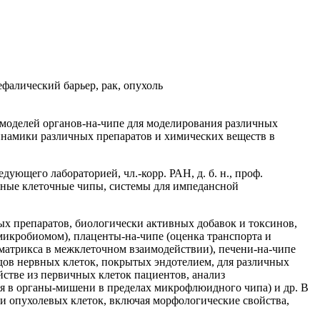
фалический барьер, рак, опухоль
оделей органов-на-чипе для моделирования различных
инамики различных препаратов и химических веществ в
ющего лабораторией, чл.-корр. РАН, д. б. н., проф.
ные клеточные чипы, системы для импедансной
х препаратов, биологически активных добавок и токсинов,
микробиомом), плаценты-на-чипе (оценка транспорта и
матрикса в межклеточном взаимодействии), печени-на-чипе
дов нервных клеток, покрытых эндотелием, для различных
стве из первичных клеток пациентов, анализ
ия в органы-мишени в пределах микрофлюидного чипа) и др. В
и опухолевых клеток, включая морфологические свойства,