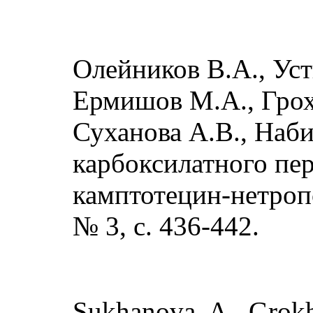
Олейников В.А., Уст
Ермишов М.А., Грох
Суханова А.В., Наби
карбоксилатного пе
камптотецин-нетропс
№ 3, с. 436-442.
Sukhanova, A., Grokho