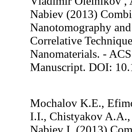
Vladimir Oleinikov ,
Nabiev (2013) Combi
Nanotomography and 
Correlative Technique
Nanomaterials. - ACS
Manuscript. DOI: 10
Mochalov K.E., Efimo
I.I., Chistyakov A.A.
Nabiev I. (2013) Co