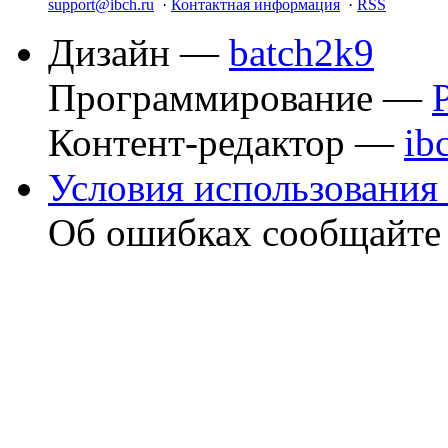
support@ibch.ru
·
Контактная информация
·
RSS
Дизайн —
batch2k9
Программирование —
Контент-редактор —
ib
Условия использования 
Об ошибках сообщайт