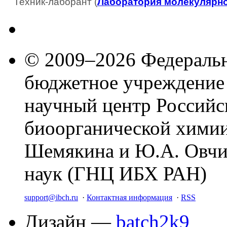
Техник-лаборант (
Лаборатория молекулярн
© 2009–2026 Федеральн
бюджетное учреждение
научный центр Российс
биоорганической химии
Шемякина и Ю.А. Овчи
наук (ГНЦ ИБХ РАН)
support@ibch.ru
·
Контактная информация
·
RSS
Дизайн —
batch2k9