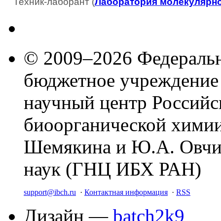
Техник-лаборант (
Лаборатория молекулярн
© 2009–2026 Федеральн
бюджетное учреждение
научный центр Российс
биоорганической химии
Шемякина и Ю.А. Овчи
наук (ГНЦ ИБХ РАН)
support@ibch.ru
·
Контактная информация
·
RSS
Дизайн —
batch2k9