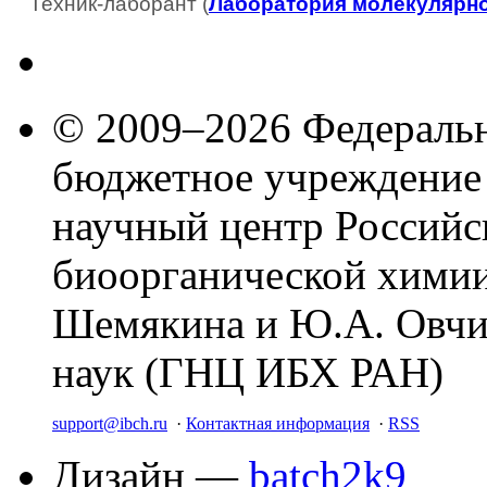
Техник-лаборант (
Лаборатория молекулярн
© 2009–2026 Федеральн
бюджетное учреждение
научный центр Российс
биоорганической химии
Шемякина и Ю.А. Овчи
наук (ГНЦ ИБХ РАН)
support@ibch.ru
·
Контактная информация
·
RSS
Дизайн —
batch2k9