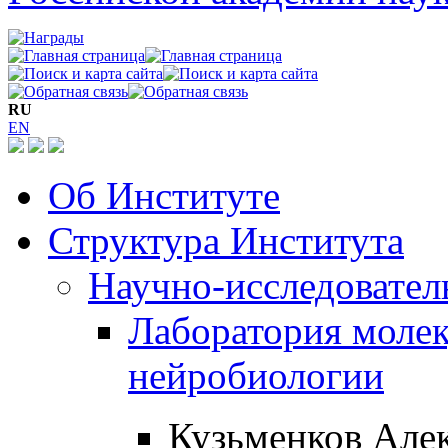
RU
EN
Об Институте
Структура Института
Научно-исследовател
Лаборатория моле
нейробиологии
Кузьменков Але