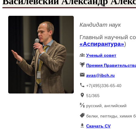
Василевский Александр Алек
Кандидат наук
Главный научный со
«Аспирантура»
)
Ученый совет
Премия Правительств
avas@ibch.ru
+7(495)336-65-40
51/365
русский, английский
белки, пептиды, химия б
Скачать CV