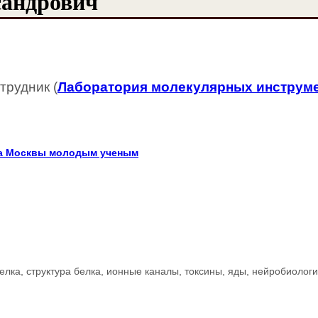
сандрович
трудник (
Лаборатория молекулярных инструме
а Москвы молодым ученым
елка, структура белка, ионные каналы, токсины, яды, нейробиолог